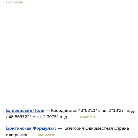
Википедия
Елисейские Поля
— Координаты: 48°52′11″ с. ш. 2°18′27″ в. д.
/ 48.869722° с. ш. 2.3075° в. д. …
Википедия
Британская Формула-3
— Категория Одноместная Страна
или регион …
Википедия